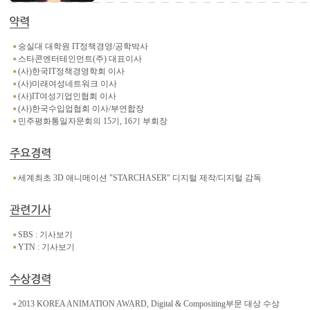
숭실대 대학원 IT정책경영/공학박사
스타콘엔터테인먼트(주) 대표이사
(사)한국IT정책경영학회 이사
(사)미래여성네트워크 이사
(사)IT여성기업인협회 이사
(사)한국수입업협회 이사/부연합장
민주평화통일자문회의 15기, 16기 부회장
세계최초 3D 애니메이션 "STARCHASER" 디지털 제작/디지털 감독
SBS :
기사보기
YTN :
기사보기
2013 KOREA ANIMATION AWARD, Digital & Compositing부문 대상 수상