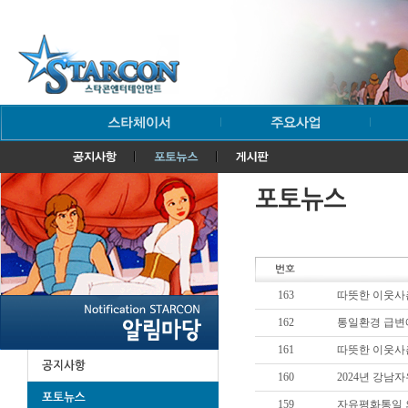
163
따뜻한 이웃사촌
162
통일환경 급변에
161
따뜻한 이웃사촌
160
2024년 강남자
159
자유평화통일 의