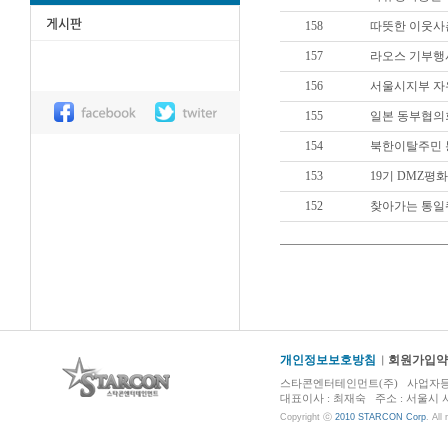
158
따뜻한 이웃사촌
157
라오스 기부행사 
156
서울시지부 자유
155
일본 동부협의회 
154
북한이탈주민 통
153
19기 DMZ평
152
찾아가는 통일퀴
개인정보보호방침
회원가입약
스타콘엔터테인먼트(주) 사업자등록번호 :
대표이사 : 최재숙 주소 : 서울시 서초구 
Copyright ⓒ
2010 STARCON Corp
. All